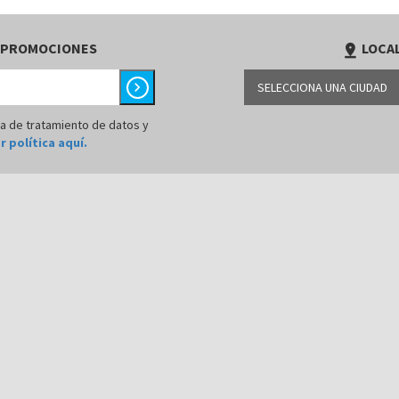
 PROMOCIONES
LOCAL
pin_drop
chevron_right
SELECCIONA UNA CIUDAD
LIMA
ca de tratamiento de datos y
r política aquí.
AREQUIPA