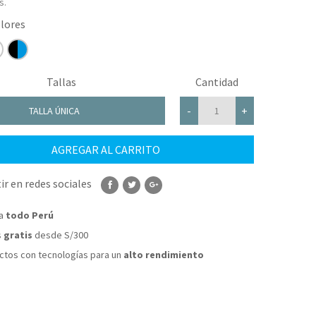
s.
Tallas
Cantidad
-
+
TALLA ÚNICA
AGREGAR AL CARRITO
r en redes sociales
 a
todo Perú
s
gratis
desde S/300
tos con tecnologías para un
alto rendimiento