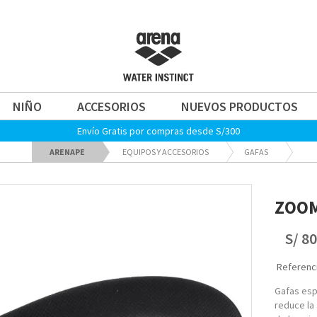
NIÑO
ACCESORIOS
NUEVOS PRODUCTOS
Envío Gratis por compras desde S/300
ARENAPE
EQUIPOS Y ACCESORIOS
GAFAS
ZOO
S/ 80
Referenci
Gafas esp
reduce la