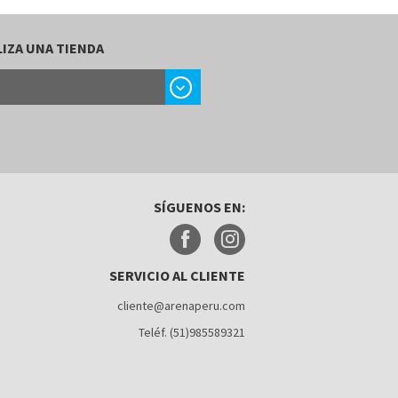
IZA UNA TIENDA
chevron_right
SÍGUENOS EN:
SERVICIO AL CLIENTE
cliente@arenaperu.com
Teléf. (51)985589321