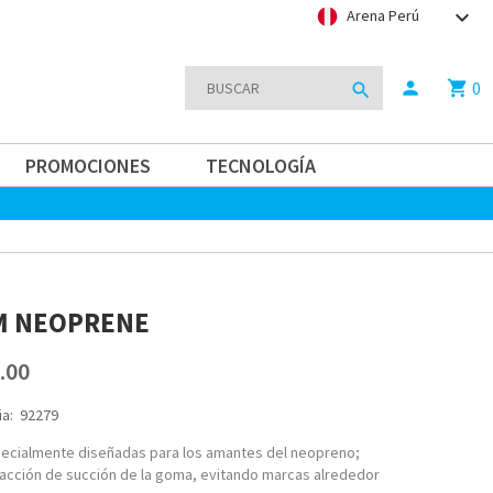
keyboard_arrow_down
Arena Perú
0
person
shopping_cart
search
PROMOCIONES
TECNOLOGÍA
M NEOPRENE
.00
a:
92279
ecialmente diseñadas para los amantes del neopreno;
 acción de succión de la goma, evitando marcas alrededor