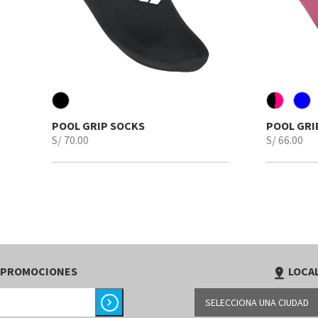
POOL GRIP SOCKS
POOL GRI
S/ 70.00
S/ 66.00
 PROMOCIONES
LOCAL
pin_drop
chevron_right
SELECCIONA UNA CIUDAD