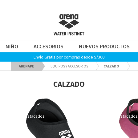
NIÑO
ACCESORIOS
NUEVOS PRODUCTOS
Envío Gratis por compras desde S/300
ARENAPE
EQUIPOS Y ACCESORIOS
CALZADO
CALZADO
Home-
Home-
Destacados
Destacados