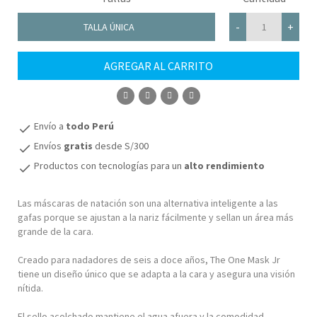
-
+
TALLA ÚNICA
AGREGAR AL CARRITO
COMPRAR
Envío a
todo Perú
check
Envíos
gratis
desde S/300
check
Productos con tecnologías para un
alto rendimiento
check
Las máscaras de natación son una alternativa inteligente a las
gafas porque se ajustan a la nariz fácilmente y sellan un área más
grande de la cara.
Creado para nadadores de seis a doce años, The One Mask Jr
tiene un diseño único que se adapta a la cara y asegura una visión
nítida.
El sello acolchado mantiene el agua afuera y la comodidad