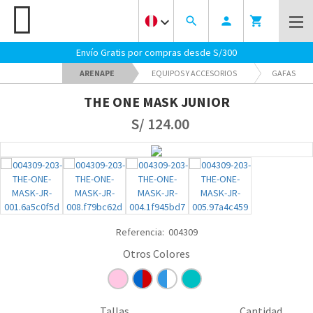
keyboard_arrow_down
search
person
shopping_cart
Envío Gratis por compras desde S/300
ARENAPE
EQUIPOS Y ACCESORIOS
GAFAS
THE ONE MASK JUNIOR
S/ 124.00
Referencia:
004309
Tallas
Cantidad