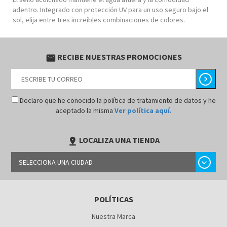
adentro. Integrado con protección UV para un uso seguro bajo el
sol, elija entre tres increíbles combinaciones de colores.
RECIBE NUESTRAS PROMOCIONES
email
chevron_right
Declaro que he conocido la política de tratamiento de datos y he
aceptado la misma
Ver política aquí.
LOCALIZA UNA TIENDA
pin_drop
chevron_right
SELECCIONA UNA CIUDAD
LIMA
POLÍTICAS
AREQUIPA
Nuestra Marca