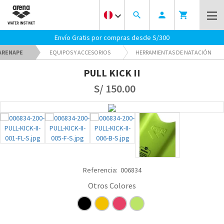
keyboard_arrow_down
search
person
shopping_cart
Envío Gratis por compras desde S/300
ARENAPE
EQUIPOS Y ACCESORIOS
HERRAMIENTAS DE NATACIÓN
PULL KICK II
S/ 150.00
Referencia:
006834