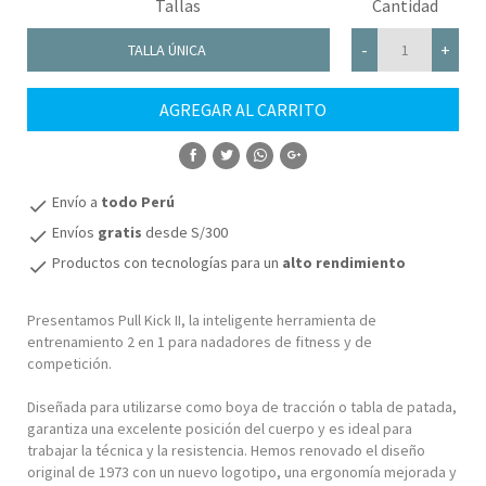
Tallas
Cantidad
-
+
TALLA ÚNICA
AGREGAR AL CARRITO
COMPRAR
Envío a
todo Perú
check
Envíos
gratis
desde S/300
check
Productos con tecnologías para un
alto rendimiento
check
Presentamos Pull Kick II, la inteligente herramienta de
entrenamiento 2 en 1 para nadadores de fitness y de
competición.
Diseñada para utilizarse como boya de tracción o tabla de patada,
garantiza una excelente posición del cuerpo y es ideal para
trabajar la técnica y la resistencia. Hemos renovado el diseño
original de 1973 con un nuevo logotipo, una ergonomía mejorada y