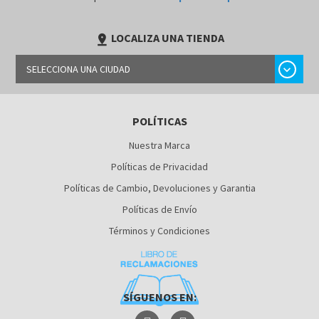
LOCALIZA UNA TIENDA
pin_drop
chevron_right
SELECCIONA UNA CIUDAD
LIMA
POLÍTICAS
AREQUIPA
Nuestra Marca
Políticas de Privacidad
Políticas de Cambio, Devoluciones y Garantia
Políticas de Envío
Términos y Condiciones
SÍGUENOS EN: