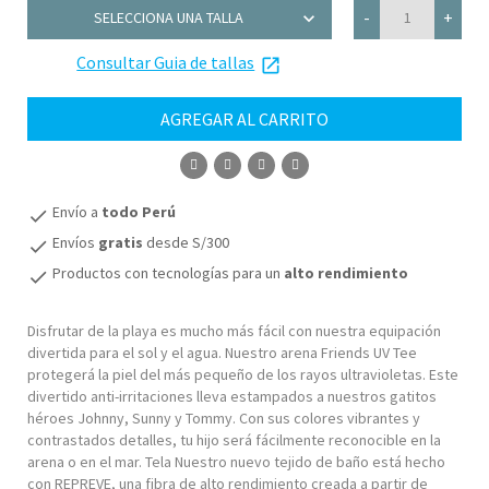
chevron_right
-
+
SELECCIONA UNA TALLA
Consultar Guia de tallas
2T
launch
4T
AGREGAR AL CARRITO
22
COMPRAR
24
Envío a
todo Perú
check
6
Envíos
gratis
desde S/300
check
Productos con tecnologías para un
alto rendimiento
check
Disfrutar de la playa es mucho más fácil con nuestra equipación
divertida para el sol y el agua. Nuestro arena Friends UV Tee
protegerá la piel del más pequeño de los rayos ultravioletas. Este
divertido anti-irritaciones lleva estampados a nuestros gatitos
héroes Johnny, Sunny y Tommy. Con sus colores vibrantes y
contrastados detalles, tu hijo será fácilmente reconocible en la
arena o en el mar. Tela Nuestro nuevo tejido de baño está hecho
con REPREVE, una fibra de alto rendimiento creada a partir de