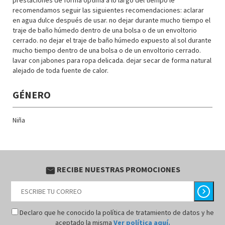
prestaciones de forma óptima a lo largo del tiempo le
recomendamos seguir las siguientes recomendaciones: aclarar
en agua dulce después de usar. no dejar durante mucho tiempo el
traje de baño húmedo dentro de una bolsa o de un envoltorio
cerrado. no dejar el traje de baño húmedo expuesto al sol durante
mucho tiempo dentro de una bolsa o de un envoltorio cerrado.
lavar con jabones para ropa delicada. dejar secar de forma natural
alejado de toda fuente de calor.
GÉNERO
Niña
RECIBE NUESTRAS PROMOCIONES
email
chevron_right
Declaro que he conocido la política de tratamiento de datos y he
aceptado la misma
Ver política aquí.