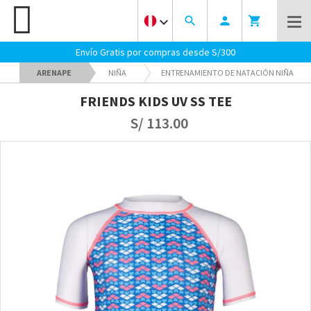
keyboard_arrow_down
search
person
shopping_cart
Envío Gratis por compras desde S/300
ARENAPE
NIÑA
ENTRENAMIENTO DE NATACIÓN NIÑA
FRIENDS KIDS UV SS TEE
S/ 113.00