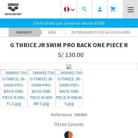
keyboard_arrow_down
search
person
shopping_cart
Envío Gratis por compras desde S/300
ARENAPE
NIÑA
ENTRENAMIENTO DE NATACIÓN NIÑA
G THRICE JR SWIM PRO BACK ONE PIECE R
S/ 130.00
Referencia:
006492