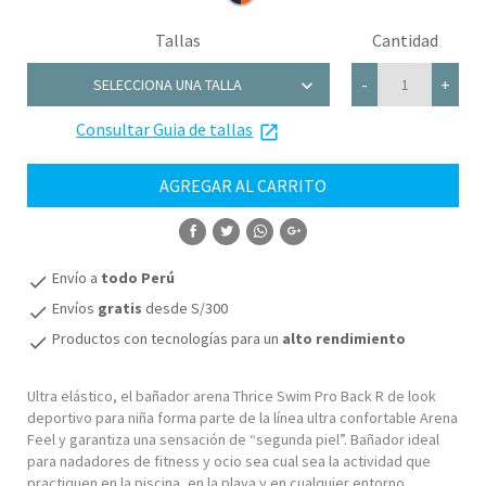
Tallas
Cantidad
chevron_right
-
+
SELECCIONA UNA TALLA
Consultar Guia de tallas
24
launch
AGREGAR AL CARRITO
COMPRAR
Envío a
todo Perú
check
Envíos
gratis
desde S/300
check
Productos con tecnologías para un
alto rendimiento
check
Ultra elástico, el bañador arena Thrice Swim Pro Back R de look
deportivo para niña forma parte de la línea ultra confortable Arena
Feel y garantiza una sensación de “segunda piel”. Bañador ideal
para nadadores de fitness y ocio sea cual sea la actividad que
practiquen en la piscina, en la playa y en cualquier entorno