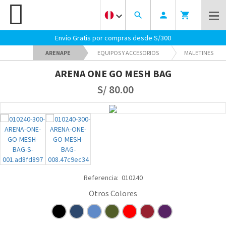
keyboard_arrow_down
search
person
shopping_cart
Envío Gratis por compras desde S/300
ARENAPE
EQUIPOS Y ACCESORIOS
MALETINES
ARENA ONE GO MESH BAG
S/ 80.00
Referencia:
010240