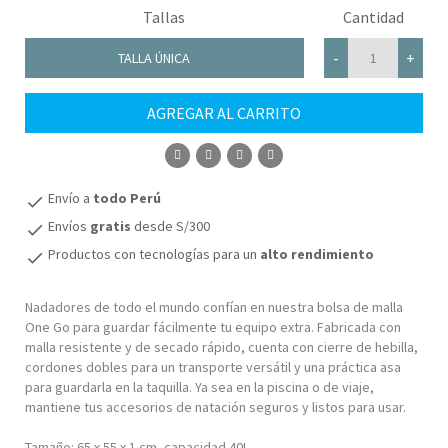
Tallas
Cantidad
-
+
TALLA ÚNICA
AGREGAR AL CARRITO
COMPRAR
Envío a
todo Perú
check
Envíos
gratis
desde S/300
check
Productos con tecnologías para un
alto rendimiento
check
Nadadores de todo el mundo confían en nuestra bolsa de malla
One Go para guardar fácilmente tu equipo extra. Fabricada con
malla resistente y de secado rápido, cuenta con cierre de hebilla,
cordones dobles para un transporte versátil y una práctica asa
para guardarla en la taquilla. Ya sea en la piscina o de viaje,
mantiene tus accesorios de natación seguros y listos para usar.
Tamaño: 65 x 55 x 1 cm, capacidad 40L