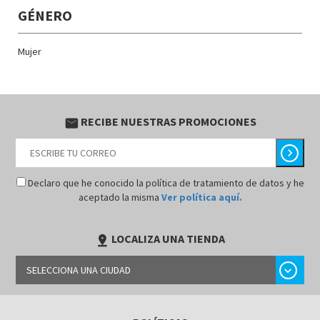
GÉNERO
Mujer
RECIBE NUESTRAS PROMOCIONES
email
chevron_right
Declaro que he conocido la política de tratamiento de datos y he
aceptado la misma
Ver política aquí.
LOCALIZA UNA TIENDA
pin_drop
chevron_right
SELECCIONA UNA CIUDAD
LIMA