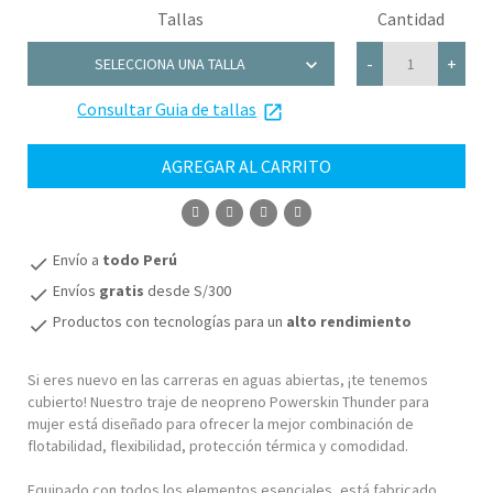
Tallas
Cantidad
chevron_right
-
+
SELECCIONA UNA TALLA
Consultar Guia de tallas
XS
launch
S
AGREGAR AL CARRITO
M
COMPRAR
L
Envío a
todo Perú
check
Envíos
gratis
desde S/300
check
Productos con tecnologías para un
alto rendimiento
check
Si eres nuevo en las carreras en aguas abiertas, ¡te tenemos
cubierto! Nuestro traje de neopreno Powerskin Thunder para
mujer está diseñado para ofrecer la mejor combinación de
flotabilidad, flexibilidad, protección térmica y comodidad.
Equipado con todos los elementos esenciales, está fabricado