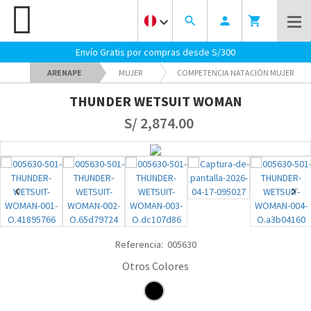
keyboard_arrow_down
search
person
shopping_cart
Envío Gratis por compras desde S/300
ARENAPE
MUJER
COMPETENCIA NATACIÓN MUJER
THUNDER WETSUIT WOMAN
S/ 2,874.00
chevron_left
chevron_right
Referencia:
005630