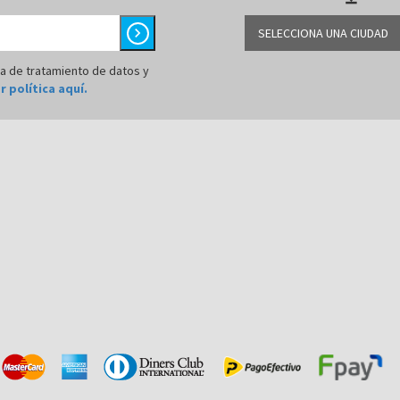
chevron_right
SELECCIONA UNA CIUDAD
LIMA
ca de tratamiento de datos y
r política aquí.
AREQUIPA