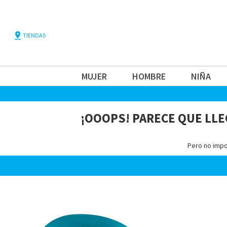
pin_drop
TIENDAS
MUJER
HOMBRE
NIÑA
¡OOOPS! PARECE QUE LLE
Pero no impo
Home-
Home-