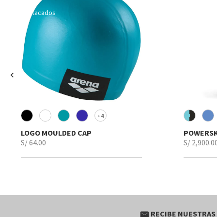
Destacados
Destacado
chevron_left
4
+
LOGO MOULDED CAP
POWERSK
S/ 64.00
S/ 2,900.0
RECIBE NUESTRAS
email