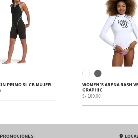
s
Destacados
IN PRIMO SL CB MUJER
WOMEN’S ARENA RASH VE
GRAPHIC
0
S/ 180.00
 PROMOCIONES
LOCAL
pin_drop