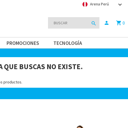
keyboard_arrow_down
Arena Perú
0
person
shopping_cart
search
PROMOCIONES
TECNOLOGÍA
A QUE BUSCAS NO EXISTE.
os productos.
Home-