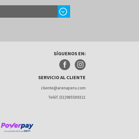
chevron_right
SÍGUENOS EN:
SERVICIO AL CLIENTE
cliente@arenaperu.com
Teléf. (51)985589321