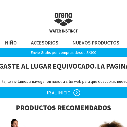
NIÑO
ACCESORIOS
NUEVOS PRODUCTOS
Envío Gratis por compras desde S/300
GASTE AL LUGAR EQUIVOCADO.
LA PAGIN
rta, te invitamos a navegar en nuestra sitio web para que descubras nuev
IR AL INICIO
chevron_right
PRODUCTOS RECOMENDADOS
Home-