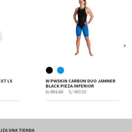
Destacados
WETSUITS
50%
chevron_right
ST LS
W PWSKIN CARBON DUO JAMMER
BLACK PIEZA INFERIOR
S/ 801.00
S/ 400.50
IZA UNA TIENDA