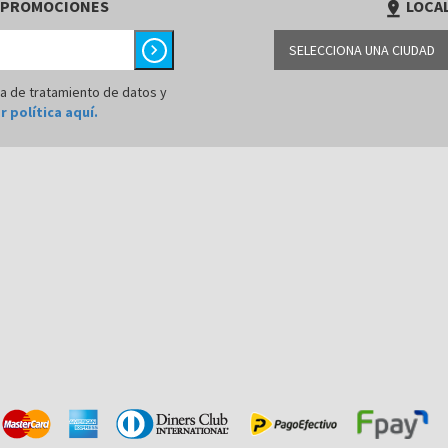
 PROMOCIONES
LOCAL
pin_drop
chevron_right
SELECCIONA UNA CIUDAD
LIMA
ca de tratamiento de datos y
r política aquí.
AREQUIPA