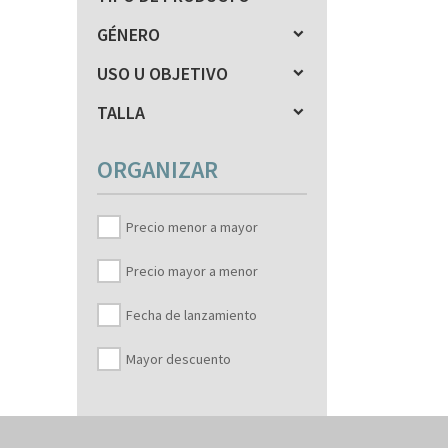
GÉNERO
USO U OBJETIVO
TALLA
ORGANIZAR
Precio menor a mayor
Precio mayor a menor
Fecha de lanzamiento
Mayor descuento